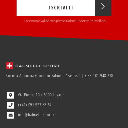
ISCRIVITI
* Lo sconto è valido solo presso Balmelli Sport e Balmellino.
Società Anonima Giovanni Balmelli "Faspea" | CHE-101.948.238
Via Pioda, 10 / 6900 Lugano
(+41) 091 923 58 67
info@balmelli-sport.ch