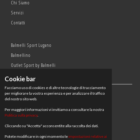
Chi Siamo
Servizi
Contatti
Balmelli Sport Lugano
Balmellino
Outlet Sport by Balmelli
Cookie bar
Facciamo uso di cookies e di altre tecnologie di tracciamento
Orari:
per migliorare la vostra esperienza e per analizzare il traffico
del nostro sito web.
Balmelli Sport Lugano
Per maggiori informazioni vi invitiamo a consultare la nostra
lun, mar, mer, gio, ven: 08:30–18:30
Politica sulla privacy
.
sab: 08:30–17
dom: chiuso
Cliccando su "Accetta" acconsentite alla raccolta dei dati.
Balmellino e Outlet Sport by Balmelli
Potete modificare in ogni momento le
impostazioni relative ai
lun, mar, mer, gio, ven: 08:30–12:30 | 13:30-18:30