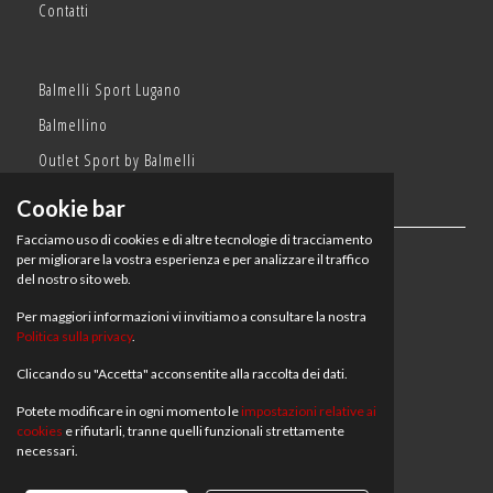
Contatti
Balmelli Sport Lugano
Balmellino
Outlet Sport by Balmelli
Cookie bar
Facciamo uso di cookies e di altre tecnologie di tracciamento
Orari:
per migliorare la vostra esperienza e per analizzare il traffico
del nostro sito web.
Balmelli Sport Lugano
Per maggiori informazioni vi invitiamo a consultare la nostra
lun, mar, mer, gio, ven: 08:30–18:30
Politica sulla privacy
.
sab: 08:30–17
dom: chiuso
Cliccando su "Accetta" acconsentite alla raccolta dei dati.
Balmellino e Outlet Sport by Balmelli
Potete modificare in ogni momento le
impostazioni relative ai
lun, mar, mer, gio, ven: 08:30–12:30 | 13:30-18:30
cookies
e rifiutarli, tranne quelli funzionali strettamente
sab: 08:30–12:30 | 13:30-17
necessari.
dom: chiuso