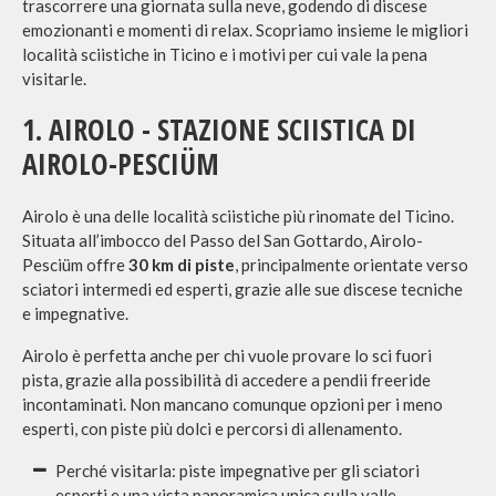
trascorrere una giornata sulla neve, godendo di discese
emozionanti e momenti di relax. Scopriamo insieme le migliori
località sciistiche in Ticino e i motivi per cui vale la pena
visitarle.
1. AIROLO - STAZIONE SCIISTICA DI
AIROLO-PESCIÜM
Airolo è una delle località sciistiche più rinomate del Ticino.
Situata all’imbocco del Passo del San Gottardo, Airolo-
Pesciüm offre
30 km di piste
, principalmente orientate verso
sciatori intermedi ed esperti, grazie alle sue discese tecniche
e impegnative.
Airolo è perfetta anche per chi vuole provare lo sci fuori
pista, grazie alla possibilità di accedere a pendii freeride
incontaminati. Non mancano comunque opzioni per i meno
esperti, con piste più dolci e percorsi di allenamento.
Perché visitarla: piste impegnative per gli sciatori
esperti e una vista panoramica unica sulla valle.