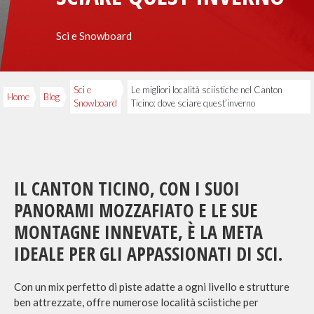
Sci e Snowboard
Sci e
Le migliori località sciistiche nel Canton
Home
Blog
Snowboard
Ticino: dove sciare quest’inverno
IL CANTON TICINO, CON I SUOI
PANORAMI MOZZAFIATO E LE SUE
MONTAGNE INNEVATE, È LA META
IDEALE PER GLI APPASSIONATI DI SCI.
Con un mix perfetto di piste adatte a ogni livello e strutture
ben attrezzate, offre numerose località sciistiche per