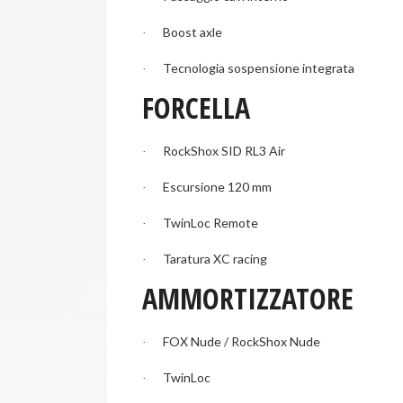
Boost axle
·
Tecnologia sospensione integrata
·
FORCELLA
RockShox SID RL3 Air
·
Escursione 120 mm
·
TwinLoc Remote
·
Taratura XC racing
·
AMMORTIZZATORE
FOX Nude / RockShox Nude
·
TwinLoc
·