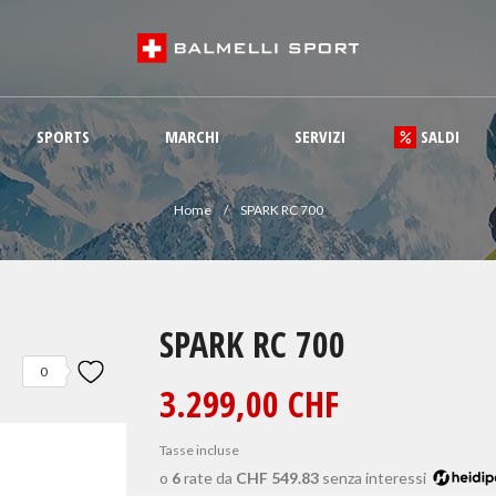
SPORTS
MARCHI
SERVIZI
SALDI
Home
SPARK RC 700
SPARK RC 700
0
3.299,00 CHF
Tasse incluse
o
6
rate da
CHF 549.83
senza interessi