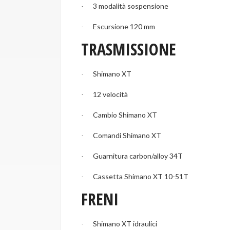
3 modalità sospensione
·
Escursione 120 mm
·
TRASMISSIONE
Shimano XT
·
12 velocità
·
Cambio Shimano XT
·
Comandi Shimano XT
·
Guarnitura carbon/alloy 34T
·
Cassetta Shimano XT 10-51T
·
FRENI
Shimano XT idraulici
·