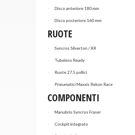
Disco anteriore 180 mm
·
Disco posteriore 160 mm
·
RUOTE
Syncros Silverton / XR
·
Tubeless Ready
·
Ruote 27.5 pollici
·
Pneumatici Maxxis Rekon Race
·
COMPONENTI
Manubrio Syncros Fraser
·
Cockpit integrato
·