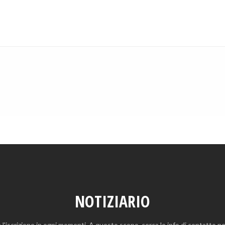
NOTIZIARIO
 l'iscrizione in ogni momenti. A questo scopo, cerca le info di contatto nel