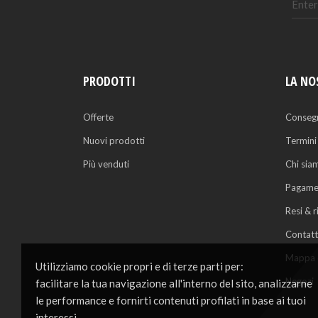
PRODOTTI
LA NO
Offerte
Conseg
Nuovi prodotti
Termini
Più venduti
Chi sia
Pagamen
Resi & 
Contatt
Mappa d
Utilizziamo cookie propri e di terze parti per:
Negozi
facilitare la tua navigazione all'interno del sito, analizzarne
le performance e fornirti contenuti profilati in base ai tuoi
interessi.