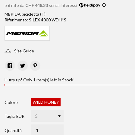
o
6
rate da
CHF 448.33
senza interessi
ⓘ
MERIDA bicicletta (T)
Riferimento:
SILEX 4000 WDH*S
Size Guide
Hurry up! Only
1
item(s) left in Stock!
WILD HONEY
Colore
Taglia EUR
Quantità