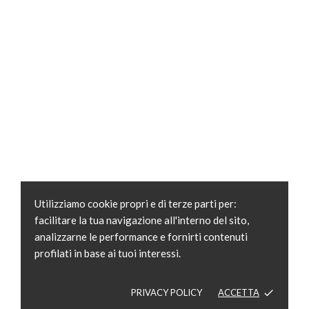
Utilizziamo cookie propri e di terze parti per:
facilitare la tua navigazione all'interno del sito,
analizzarne le performance e fornirti contenuti
profilati in base ai tuoi interessi.
PRIVACY POLICY
ACCETTA
done