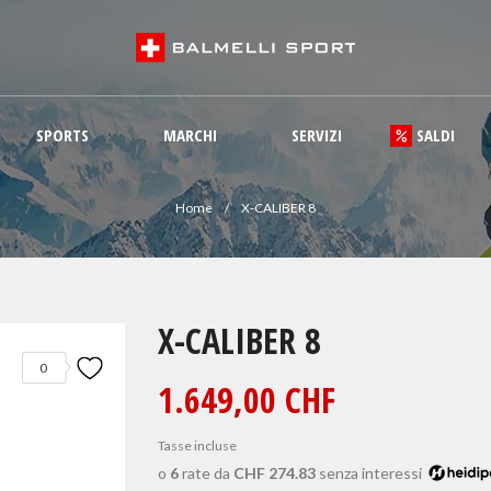
SPORTS
MARCHI
SERVIZI
SALDI
Home
X-CALIBER 8
X-CALIBER 8
0
1.649,00 CHF
Tasse incluse
o
6
rate da
CHF 274.83
senza interessi