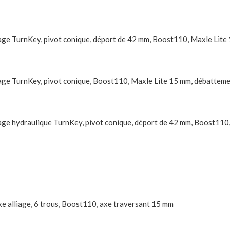
cage TurnKey, pivot conique, déport de 42 mm, Boost110, Maxle Lit
ocage TurnKey, pivot conique, Boost110, Maxle Lite 15 mm, débattem
cage hydraulique TurnKey, pivot conique, déport de 42 mm, Boost11
xe alliage, 6 trous, Boost110, axe traversant 15 mm