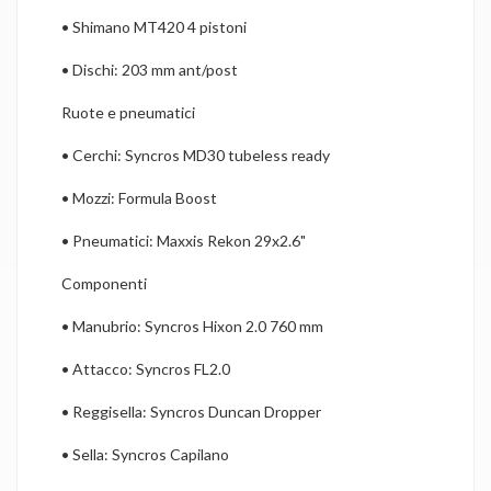
•
Shimano MT420 4 pistoni
•
Dischi: 203 mm ant/post
Ruote e pneumatici
•
Cerchi: Syncros MD30 tubeless ready
•
Mozzi: Formula Boost
•
Pneumatici: Maxxis Rekon 29x2.6"
Componenti
•
Manubrio: Syncros Hixon 2.0 760 mm
•
Attacco: Syncros FL2.0
•
Reggisella: Syncros Duncan Dropper
•
Sella: Syncros Capilano