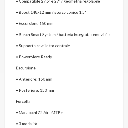
•
Compatibile 27.5" e 29" / geometria regolabile
•
Boost 148x12 mm / sterzo conico 1.5"
•
Escursione 150 mm
•
Bosch Smart System / batteria integrata removibile
•
Supporto cavalletto centrale
•
PowerMore Ready
Escursione
•
Anteriore: 150 mm
•
Posteriore: 150 mm
Forcella
•
Marzocchi Z2 Air eMTB+
•
3 modalità