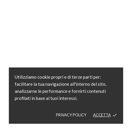
Utilizziamo cookie propri e di terze parti per:
facilitare la tua navigazione all'interno del sito,
analizzarne le performance e fornirti contenuti
profilati in base ai tuoi interessi.
PRIVACY POLICY
ACCETTA
done