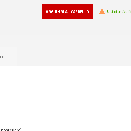

AGGIUNGI AL CARRELLO
Ultimi articol
TTO
” posteriore)