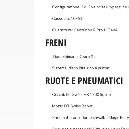
Configurazione: 1x12 velocità (Hyperglide+
·
Cassetta: 10–51T
·
Guarnitura: Centurion R Pro II Gen4
·
FRENI
Tipo: Shimano Deore XT
·
Sistema: disco idraulico 4 pistoni
·
RUOTE E PNEUMATICI
Cerchi: DT Swiss HX 1700 Spline
·
Mozzi: DT Swiss Boost
·
Pneumatici anteriori: Schwalbe Magic Mary
·
Pneumatici posteriori: Schwalbe Hans Dam