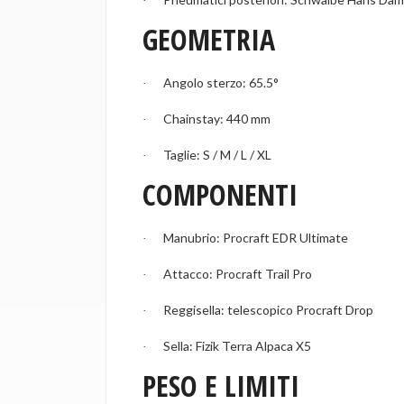
·
GEOMETRIA
Angolo sterzo: 65.5°
·
Chainstay: 440 mm
·
Taglie: S / M / L / XL
·
COMPONENTI
Manubrio: Procraft EDR Ultimate
·
Attacco: Procraft Trail Pro
·
Reggisella: telescopico Procraft Drop
·
Sella: Fizik Terra Alpaca X5
·
PESO E LIMITI