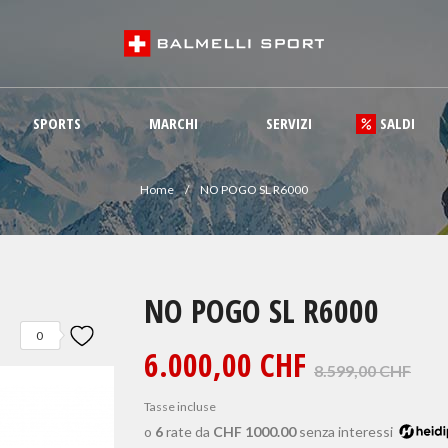
SPORTS
MARCHI
SERVIZI
SALDI
Home
NO POGO SL R6000
NO POGO SL R6000
0
6.000,00 CHF
8.599,00 CHF
Tasse incluse
o
6
rate da
CHF 1000.00
senza interessi