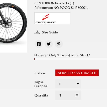
CENTURION bicicletta (T)
Riferimento:
NO POGO SL R6000*L
Size Guide
Hurry up! Only
1
item(s) left in Stock!
INFRARED / ANTHRACITE
Colore
Taglia
Europea
Quantità