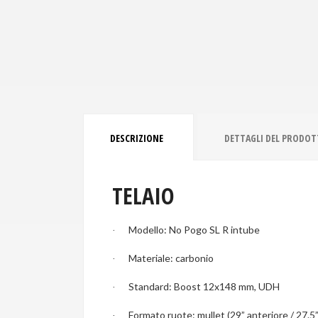
DESCRIZIONE
DETTAGLI DEL PRODO
TELAIO
Modello: No Pogo SL R intube
·
Materiale: carbonio
·
Standard: Boost 12x148 mm, UDH
·
Formato ruote: mullet (29” anteriore / 27.5
·