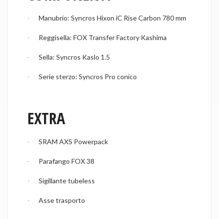
Manubrio: Syncros Hixon iC Rise Carbon 780 mm
·
Reggisella: FOX Transfer Factory Kashima
·
Sella: Syncros Kaslo 1.5
·
Serie sterzo: Syncros Pro conico
·
EXTRA
SRAM AXS Powerpack
·
Parafango FOX 38
·
Sigillante tubeless
·
Asse trasporto
·