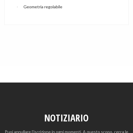
Geometria regolabile
·
NOTIZIARIO
Puoi annullare l'iscrizione in ogni momenti. A questo scopo, cerca le