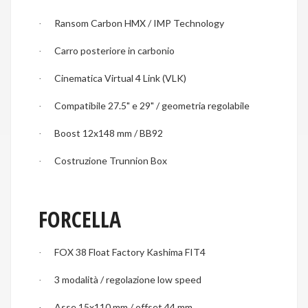
Ransom Carbon HMX / IMP Technology
·
Carro posteriore in carbonio
·
Cinematica Virtual 4 Link (VLK)
·
Compatibile 27.5" e 29" / geometria regolabile
·
Boost 12x148 mm / BB92
·
Costruzione Trunnion Box
·
FORCELLA
FOX 38 Float Factory Kashima FIT4
·
3 modalità / regolazione low speed
·
Asse 15x110 mm / offset 44 mm
·