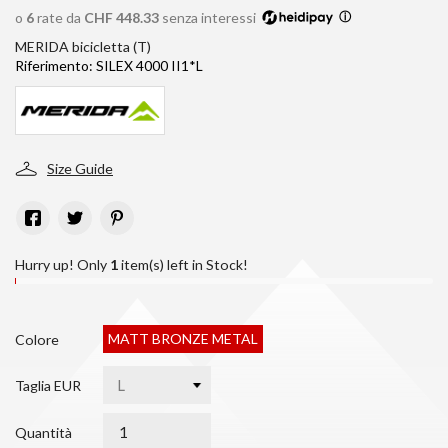
o
6
rate da
CHF 448.33
senza interessi
ⓘ
MERIDA bicicletta (T)
Riferimento:
SILEX 4000 II1*L
Size Guide
Hurry up! Only
1
item(s) left in Stock!
MATT BRONZE METAL
Colore
Taglia EUR
Quantità