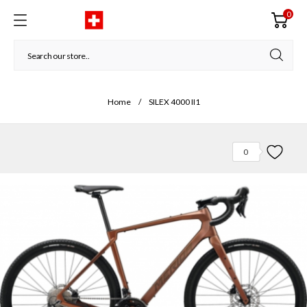
0
Home
SILEX 4000 II1
0