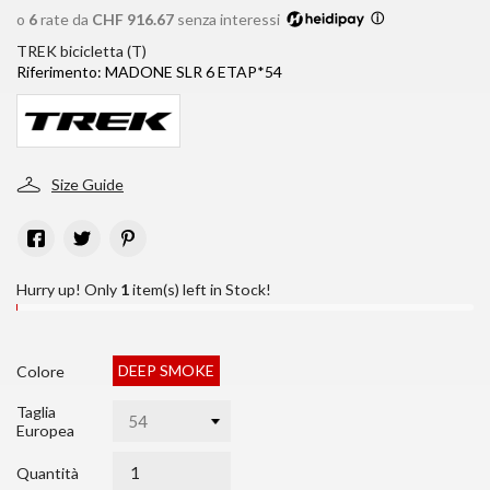
o
6
rate da
CHF 916.67
senza interessi
ⓘ
TREK bicicletta (T)
Riferimento:
MADONE SLR 6 ETAP*54
Size Guide
Hurry up! Only
1
item(s) left in Stock!
DEEP SMOKE
Colore
Taglia
Europea
Quantità