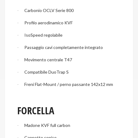
Carbonio OCLV Serie 800
·
Profilo aerodinamico KVF
·
IsoSpeed regolabile
·
Passaggio cavi completamente integrato
·
Movimento centrale T47
·
Compatibile DuoTrap S
·
Freni Flat-Mount / perno passante 142x12 mm
·
FORCELLA
Madone KVF full carbon
·
Cannotto conico
·