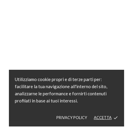
Utilizziamo cookie propri e di terze parti per:
facilitare la tua navigazione all'interno del sito,
analizzarne le performance e fornirti contenuti
profilati in base ai tuoi interessi.
PRIVACY POLICY
ACCETTA
done