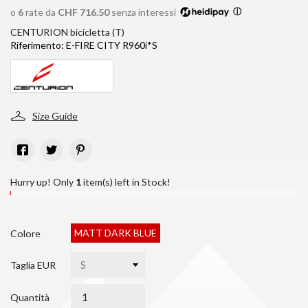
o
6
rate da
CHF 716.50
senza interessi
ⓘ
CENTURION bicicletta (T)
Riferimento:
E-FIRE CITY R960i*S
Size Guide
Hurry up! Only
1
item(s) left in Stock!
MATT DARK BLUE
Colore
Taglia EUR
Quantità