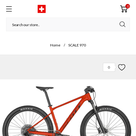
0
Home
SCALE 970
0