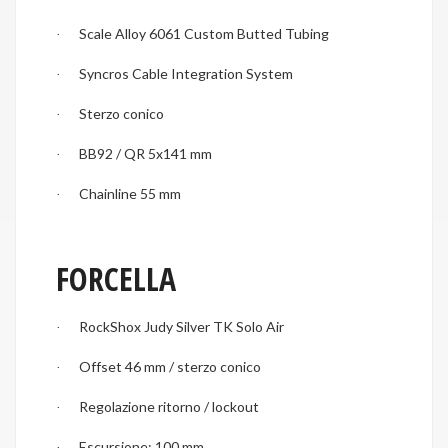
Scale Alloy 6061 Custom Butted Tubing
·
Syncros Cable Integration System
·
Sterzo conico
·
BB92 / QR 5x141 mm
·
Chainline 55 mm
·
FORCELLA
RockShox Judy Silver TK Solo Air
·
Offset 46 mm / sterzo conico
·
Regolazione ritorno / lockout
·
Escursione: 100 mm
·