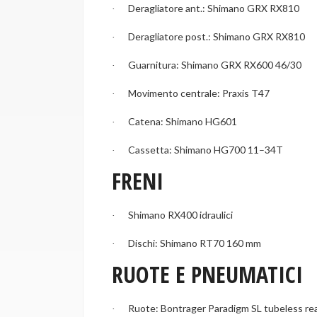
Deragliatore ant.: Shimano GRX RX810
·
Deragliatore post.: Shimano GRX RX810
·
Guarnitura: Shimano GRX RX600 46/30
·
Movimento centrale: Praxis T47
·
Catena: Shimano HG601
·
Cassetta: Shimano HG700 11–34T
·
FRENI
Shimano RX400 idraulici
·
Dischi: Shimano RT70 160 mm
·
RUOTE E PNEUMATICI
Ruote: Bontrager Paradigm SL tubeless re
·