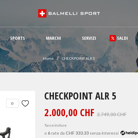
SPORTS
MARCHI
SERVIZI
SALDI
Home
CHECKPOINT ALR 5
CHECKPOINT ALR 5
0
2.000,00 CHF
2.749,00 CHF
Tasse incluse
o
6
rate da
CHF 333.33
senza interessi